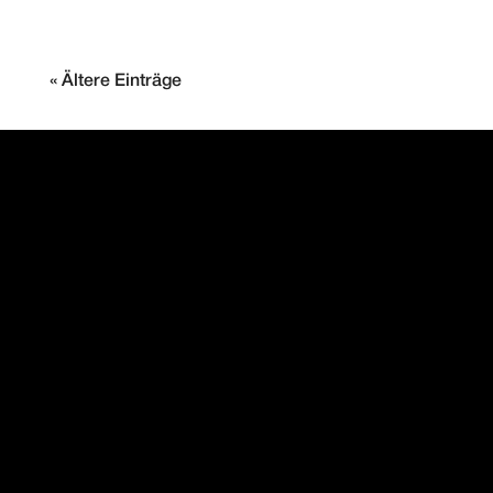
« Ältere Einträge
PAINTMAYER
MOTORENMANUFAKTUR
DAS BESTE FÜR IHREN
PORSCHE
Kontakt