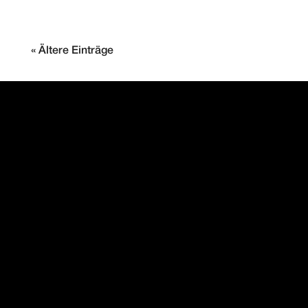
« Ältere Einträge
PAINTMAYER
MOTORENMANUFAKTUR
DAS BESTE FÜR IHREN
PORSCHE
Kontakt