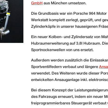
GmbH
aus München umsetzen.
Die Grundbasis war ein Porsche 964 Motor 
Werkstatt komplett zerlegt, geprüft, und g
Zylinderköpfe in unserer hauseigenen Fräse
Ein neuer Kolben- und Zylindersatz von Mah
Hubraumerweiterung auf 3.8l Hubraum. Di
Sportnockenwellen von uns ersetzt.
Außerdem werden zusätzlich die Einlasskan
Sportventilfedern verbaut und längere
Ansa
verwendet. Des Weiteren wurde dieser Pors
entwickelten Ansauganlage inkl. elektronis
Bei diesem Konzept der Leistungssteigerun
des Fahrzeugs erneuert, indem ein neuer 
freiprogrammierbares Steuergerät verbaut 