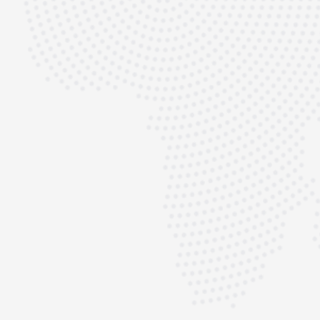
rt-Erfahrung und
en Unterschied –
 Leistung und
rbrauch oder
en. Eine
en und schützt Ihr