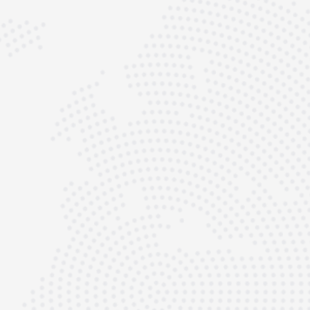
 eine
listen.
es
tner für Porsche
tandsetzung in
llen Porsche
1, 992, 996, 997
duellen Motorsport-
lysiert, geplant