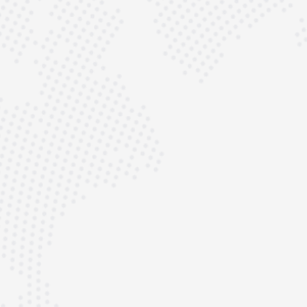
Ihr Porsche verdient mehr als
Werkstatt – er verdient Spezia
Ob luftgekühlter Klassiker oder wassergekühlt
Hochleistungsmodell: Wir sind Ihr Ansprechpar
Motorrevision, Motorüberholung und Motorins
Deutschland.
Wir verfügen über umfassende Erfahrung mit a
Modellen – von 356, 911, 964 und 993 bis zu 99
sowie Boxster, Cayman, GT3, Turbo und indivi
Projekten. Jeder Motor wird bei uns präzise ana
und aufgebaut.