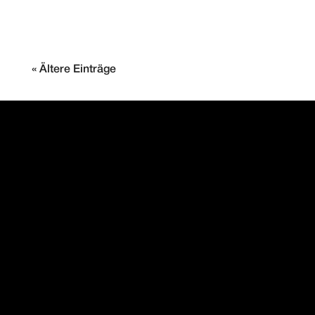
« Ältere Einträge
PAINTMAYER
MOTORENMANUFAKTUR
DAS BESTE FÜR IHREN
PORSCHE
Kontakt