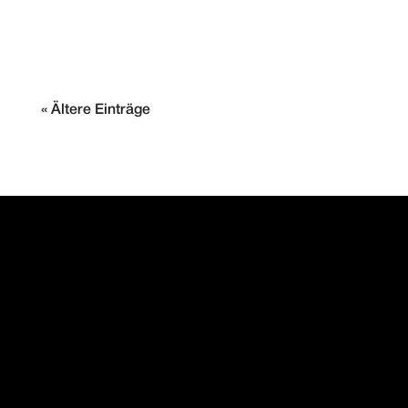
dieser...
« Ältere Einträge
PAINTMAYER
MOTORENMANUFAKTUR
DAS BESTE FÜR IHREN
PORSCHE