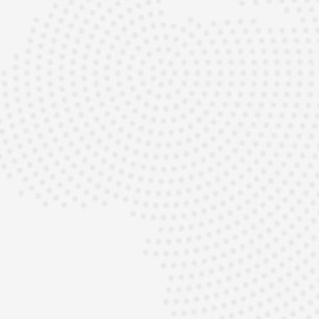
Motorsport-Erfahrung und kompromisslose
Qualitätsstandards machen den Unterschied
– besonders dann, wenn es um
Standfestigkeit, Leistung und Werterhalt
geht.
Ein beginnender Motorschaden, erhöhter
Ölverbrauch oder Leistungsabfall sollten
frühzeitig geprüft werden. Eine professionelle
Diagnose spart langfristig Kosten und
schützt Ihr Fahrzeug vor Folgeschäden.
Lassen Sie uns über Ihren Porsche
sprechen.
C