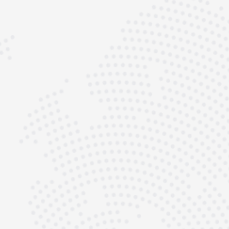
Ihr Porsche verdient mehr
als eine Werkstatt – er
verdient Spezialisten.
Ob luftgekühlter Klassiker oder
wassergekühltes Hochleistungsmodell: Wir
sind Ihr Ansprechpartner für Porsche
Motorrevision, Motorüberholung und
Motorinstandsetzung in Deutschland.
Wir verfügen über umfassende Erfahrung mit
allen Porsche Modellen – von 356, 911, 964
und 993 bis zu 991, 992, 996, 997 sowie
Boxster, Cayman, GT3, Turbo und
individuellen Motorsport-Projekten. Jeder
Motor wird bei uns präzise analysiert,
geplant und aufgebaut.
Modernste CNC-Technik, langjährige