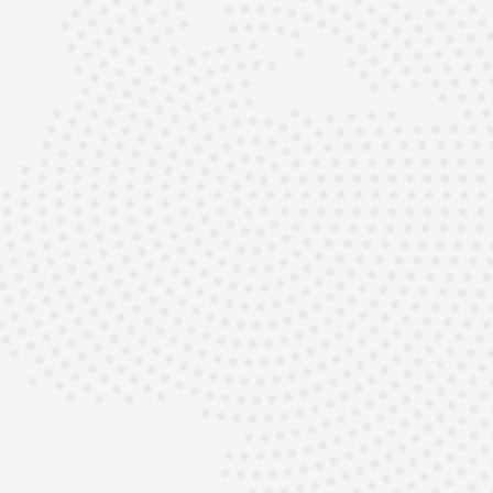
Motor wird bei uns präzise analysiert,
geplant und aufgebaut.
Modernste CNC-Technik, langjährige
Motorsport-Erfahrung und kompromisslose
Qualitätsstandards machen den Unterschied
– besonders dann, wenn es um
Standfestigkeit, Leistung und Werterhalt
geht.
Ein beginnender Motorschaden, erhöhter
Ölverbrauch oder Leistungsabfall sollten
frühzeitig geprüft werden. Eine professionelle
Diagnose spart langfristig Kosten und
schützt Ihr Fahrzeug vor Folgeschäden.
Lassen Sie uns über Ihren Porsche
sprechen.
C