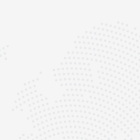
Ihr Porsche verdient mehr
als eine Werkstatt – er
verdient Spezialisten.
Ob luftgekühlter Klassiker oder
wassergekühltes Hochleistungsmodell: Wir
sind Ihr Ansprechpartner für Porsche
Motorrevision, Motorüberholung und
Motorinstandsetzung in Deutschland.
Wir verfügen über umfassende Erfahrung mit
allen Porsche Modellen – von 356, 911, 964
und 993 bis zu 991, 992, 996, 997 sowie
Boxster, Cayman, GT3, Turbo und
individuellen Motorsport-Projekten. Jeder