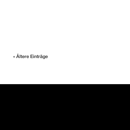
Porsche 356 Motorrevision Im Zuge
dieser...
« Ältere Einträge
PAINTMAYER
MOTORENMANUFAKTUR